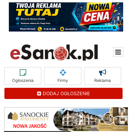
Ogłoszenia
Firmy
Reklama
DODAJ OGŁOSZENIE