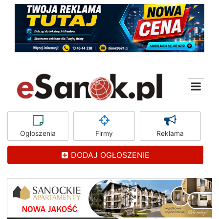
Ogłoszenia
Firmy
Reklama
DODAJ OGŁOSZENIE