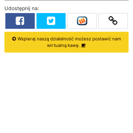
Udostępnij na:
Wspieraj naszą działalność możesz postawić nam
wirtualną kawę.