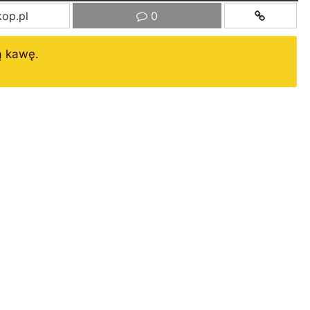
op.pl
0
ą kawę.