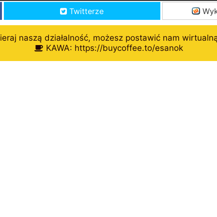
Twitterze
Wyk
eraj naszą działalność, możesz postawić nam wirtualn
KAWA: https://buycoffee.to/esanok