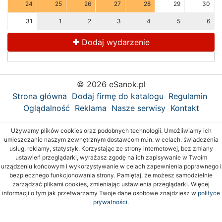
24
25
26
27
28
29
30
31
1
2
3
4
5
6
Dodaj wydarzenie
© 2026 eSanok.pl
Strona główna
Dodaj firmę do katalogu
Regulamin
Oglądalność
Reklama
Nasze serwisy
Kontakt
Używamy plików cookies oraz podobnych technologii. Umożliwiamy ich
umieszczanie naszym zewnętrznym dostawcom m.in. w celach: świadczenia
usług, reklamy, statystyk. Korzystając ze strony internetowej, bez zmiany
ustawień przeglądarki, wyrażasz zgodę na ich zapisywanie w Twoim
urządzeniu końcowym i wykorzystywanie w celach zapewnienia poprawnego i
bezpiecznego funkcjonowania strony. Pamiętaj, że możesz samodzielnie
zarządzać plikami cookies, zmieniając ustawienia przeglądarki. Więcej
informacji o tym jak przetwarzamy Twoje dane osobowe znajdziesz w
polityce
prywatności.