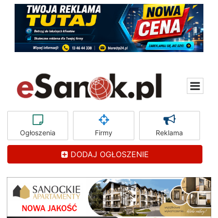
Ogłoszenia
Firmy
Reklama
DODAJ OGŁOSZENIE