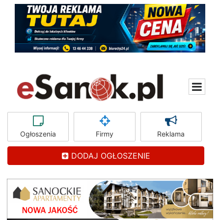
Ogłoszenia
Firmy
Reklama
DODAJ OGŁOSZENIE