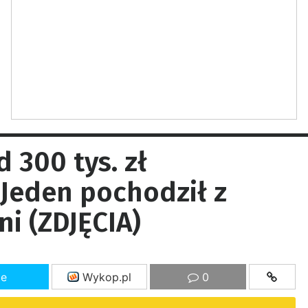
 300 tys. zł
 Jeden pochodził z
i (ZDJĘCIA)
ze
Wykop.pl
0