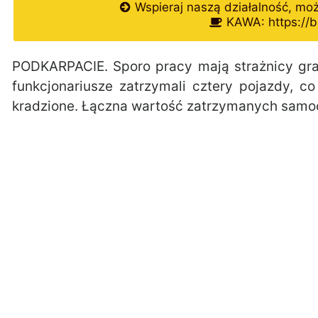
Wspieraj naszą działalność, mo
KAWA: https://b
PODKARPACIE. Sporo pracy mają strażnicy gran
funkcjonariusze zatrzymali cztery pojazdy, c
kradzione. Łączna wartość zatrzymanych samoch