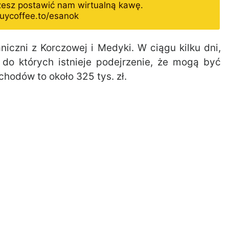
żesz postawić nam wirtualną kawę.
uycoffee.to/esanok
iczni z Korczowej i Medyki. W ciągu kilku dni,
o do których istnieje podejrzenie, że mogą być
odów to około 325 tys. zł.