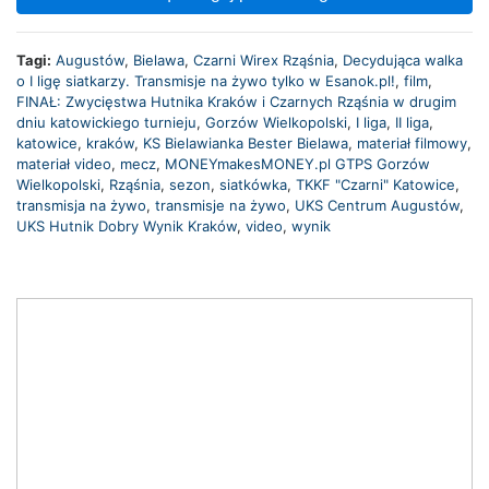
Tagi:
Augustów
,
Bielawa
,
Czarni Wirex Rząśnia
,
Decydująca walka
o I ligę siatkarzy. Transmisje na żywo tylko w Esanok.pl!
,
film
,
FINAŁ: Zwycięstwa Hutnika Kraków i Czarnych Rząśnia w drugim
dniu katowickiego turnieju
,
Gorzów Wielkopolski
,
I liga
,
II liga
,
katowice
,
kraków
,
KS Bielawianka Bester Bielawa
,
materiał filmowy
,
materiał video
,
mecz
,
MONEYmakesMONEY.pl GTPS Gorzów
Wielkopolski
,
Rząśnia
,
sezon
,
siatkówka
,
TKKF "Czarni" Katowice
,
transmisja na żywo
,
transmisje na żywo
,
UKS Centrum Augustów
,
UKS Hutnik Dobry Wynik Kraków
,
video
,
wynik