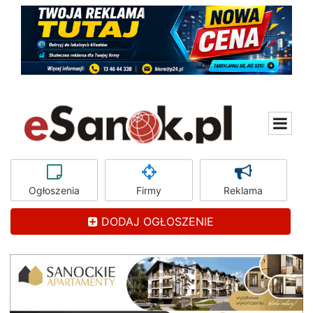
Ogłoszenia
Firmy
Reklama
DODAJ OGŁOSZENIE