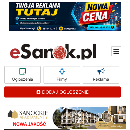
Ogłoszenia
Firmy
Reklama
DODAJ OGŁOSZENIE