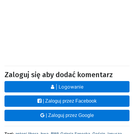
Zaloguj się aby dodać komentarz
| Logowanie
| Zaloguj przez Facebook
| Zaloguj przez Google
Tagi:
antoni libera
,
bwa
,
BWA Galeria Sanocka
,
Goście Janusza