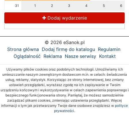
31
1
2
3
4
5
6
Dodaj wydarzenie
© 2026 eSanok.pl
Strona główna
Dodaj firmę do katalogu
Regulamin
Oglądalność
Reklama
Nasze serwisy
Kontakt
Używamy plików cookies oraz podobnych technologii. Umożliwiamy ich
umieszczanie naszym zewnętrznym dostawcom m.in. w celach: świadczenia
usług, reklamy, statystyk. Korzystając ze strony internetowej, bez zmiany
ustawień przeglądarki, wyrażasz zgodę na ich zapisywanie w Twoim
urządzeniu końcowym i wykorzystywanie w celach zapewnienia poprawnego i
bezpiecznego funkcjonowania strony. Pamiętaj, że możesz samodzielnie
zarządzać plikami cookies, zmieniając ustawienia przeglądarki. Więcej
informacji o tym jak przetwarzamy Twoje dane osobowe znajdziesz w
polityce
prywatności.