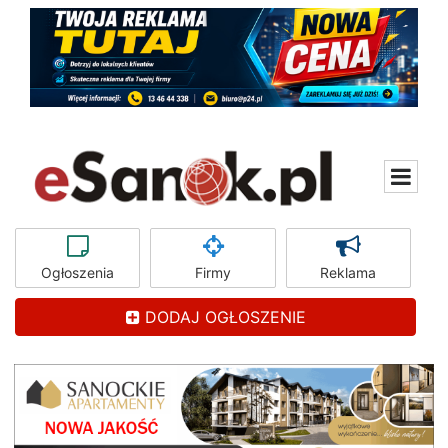
Ogłoszenia
Firmy
Reklama
DODAJ OGŁOSZENIE