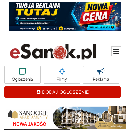
Ogłoszenia
Firmy
Reklama
DODAJ OGŁOSZENIE