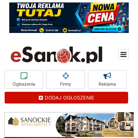
Ogłoszenia
Firmy
Reklama
DODAJ OGŁOSZENIE