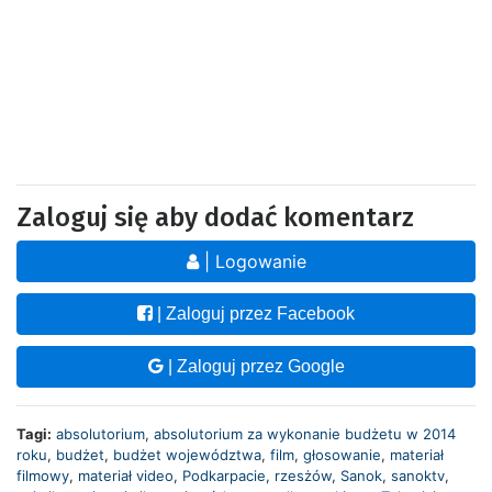
Zaloguj się aby dodać komentarz
| Logowanie
| Zaloguj przez Facebook
| Zaloguj przez Google
Tagi:
absolutorium
,
absolutorium za wykonanie budżetu w 2014
roku
,
budżet
,
budżet województwa
,
film
,
głosowanie
,
materiał
filmowy
,
materiał video
,
Podkarpacie
,
rzesżów
,
Sanok
,
sanoktv
,