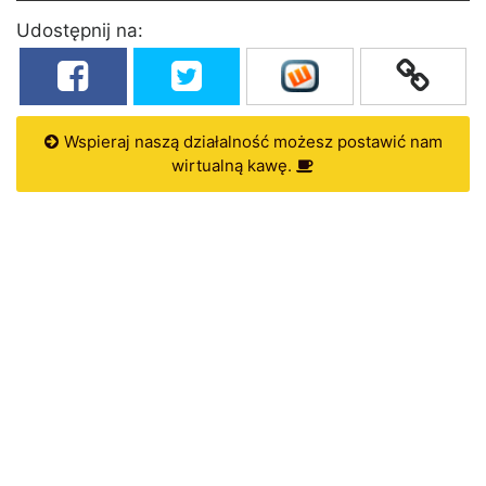
Udostępnij na:
Wspieraj naszą działalność możesz postawić nam
wirtualną kawę.