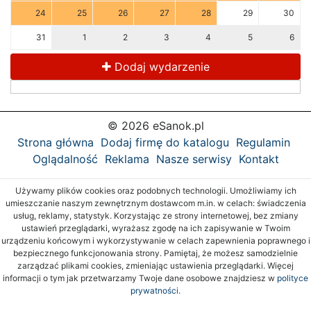
24
25
26
27
28
29
30
31
1
2
3
4
5
6
Dodaj wydarzenie
© 2026 eSanok.pl
Strona główna
Dodaj firmę do katalogu
Regulamin
Oglądalność
Reklama
Nasze serwisy
Kontakt
Używamy plików cookies oraz podobnych technologii. Umożliwiamy ich
umieszczanie naszym zewnętrznym dostawcom m.in. w celach: świadczenia
usług, reklamy, statystyk. Korzystając ze strony internetowej, bez zmiany
ustawień przeglądarki, wyrażasz zgodę na ich zapisywanie w Twoim
urządzeniu końcowym i wykorzystywanie w celach zapewnienia poprawnego i
bezpiecznego funkcjonowania strony. Pamiętaj, że możesz samodzielnie
zarządzać plikami cookies, zmieniając ustawienia przeglądarki. Więcej
informacji o tym jak przetwarzamy Twoje dane osobowe znajdziesz w
polityce
prywatności.