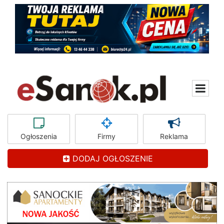
Ogłoszenia
Firmy
Reklama
DODAJ OGŁOSZENIE