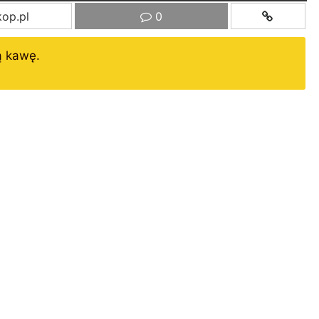
op.pl
0
ą kawę.