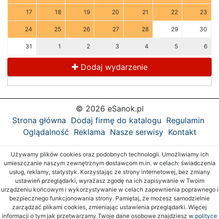
17
18
19
20
21
22
23
24
25
26
27
28
29
30
31
1
2
3
4
5
6
Dodaj wydarzenie
© 2026 eSanok.pl
Strona główna
Dodaj firmę do katalogu
Regulamin
Oglądalność
Reklama
Nasze serwisy
Kontakt
Używamy plików cookies oraz podobnych technologii. Umożliwiamy ich
umieszczanie naszym zewnętrznym dostawcom m.in. w celach: świadczenia
usług, reklamy, statystyk. Korzystając ze strony internetowej, bez zmiany
ustawień przeglądarki, wyrażasz zgodę na ich zapisywanie w Twoim
urządzeniu końcowym i wykorzystywanie w celach zapewnienia poprawnego i
bezpiecznego funkcjonowania strony. Pamiętaj, że możesz samodzielnie
zarządzać plikami cookies, zmieniając ustawienia przeglądarki. Więcej
informacji o tym jak przetwarzamy Twoje dane osobowe znajdziesz w
polityce