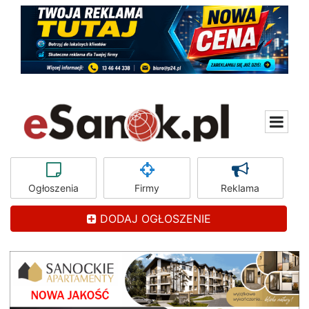
Ogłoszenia
Firmy
Reklama
DODAJ OGŁOSZENIE