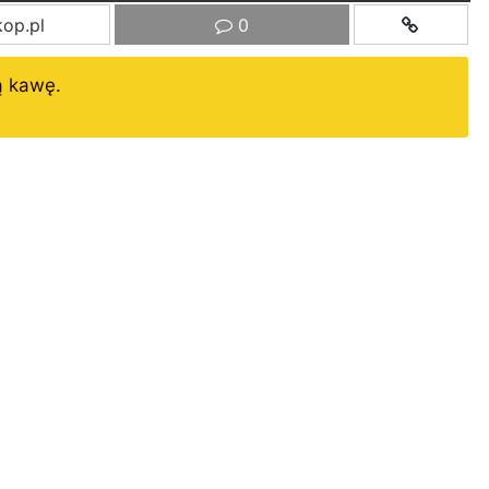
op.pl
0
ą kawę.