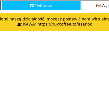
Twitterze
Wyk
eraj naszą działalność, możesz postawić nam wirtualn
KAWA: https://buycoffee.to/esanok