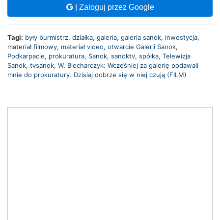
| Zaloguj przez Google
Tagi:
były burmistrz
,
działka
,
galeria
,
galeria sanok
,
inwestycja
,
materiał filmowy
,
materiał video
,
otwarcie Galerii Sanok
,
Podkarpacie
,
prokuratura
,
Sanok
,
sanoktv
,
spółka
,
Telewizja
Sanok
,
tvsanok
,
W. Blecharczyk: Wcześniej za galerię podawali
mnie do prokuratury. Dzisiaj dobrze się w niej czują (FILM)