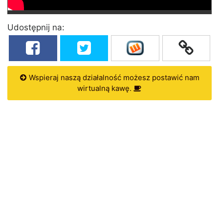
Udostępnij na:
Wspieraj naszą działalność możesz postawić nam
wirtualną kawę.