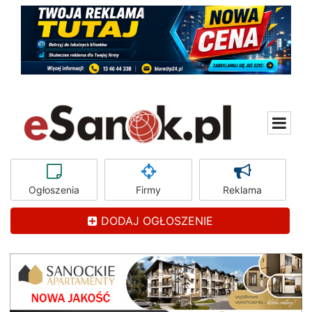
Ogłoszenia
Firmy
Reklama
DODAJ OGŁOSZENIE