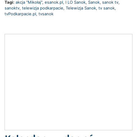
Tagi:
akcja "Mikołaj"
,
esanok.pl
,
I LO Sanok
,
Sanok
,
sanok tv
,
sanoktv
,
telewizja podkarpacie
,
Telewizja Sanok
,
tv sanok
,
tvPodkarpacie.pl
,
tvsanok