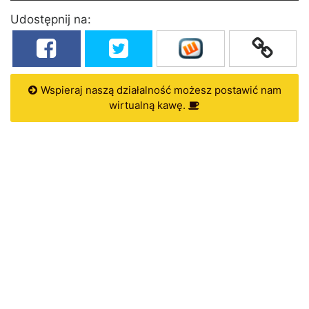
Udostępnij na:
Wspieraj naszą działalność możesz postawić nam
wirtualną kawę.