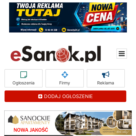
Ogłoszenia
Firmy
Reklama
DODAJ OGŁOSZENIE