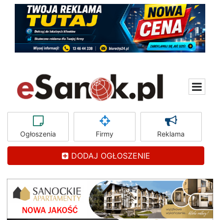
Ogłoszenia
Firmy
Reklama
DODAJ OGŁOSZENIE