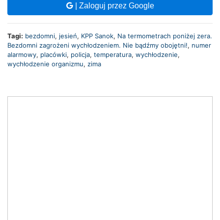
| Zaloguj przez Google
Tagi:
bezdomni
,
jesień
,
KPP Sanok
,
Na termometrach poniżej zera.
Bezdomni zagrożeni wychłodzeniem. Nie bądźmy obojętni!
,
numer
alarmowy
,
placówki
,
policja
,
temperatura
,
wychłodzenie
,
wychłodzenie organizmu
,
zima