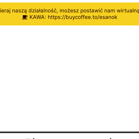
eraj naszą działalność, możesz postawić nam wirtualn
KAWA: https://buycoffee.to/esanok