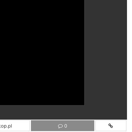
op.pl
0