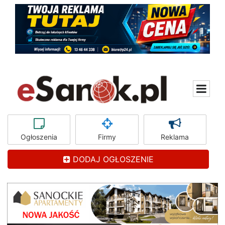
Ogłoszenia
Firmy
Reklama
DODAJ OGŁOSZENIE