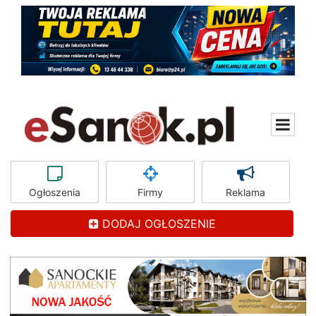
Ogłoszenia
Firmy
Reklama
DODAJ OGŁOSZENIE