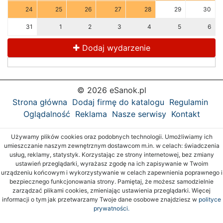
24
25
26
27
28
29
30
31
1
2
3
4
5
6
Dodaj wydarzenie
© 2026 eSanok.pl
Strona główna
Dodaj firmę do katalogu
Regulamin
Oglądalność
Reklama
Nasze serwisy
Kontakt
Używamy plików cookies oraz podobnych technologii. Umożliwiamy ich
umieszczanie naszym zewnętrznym dostawcom m.in. w celach: świadczenia
usług, reklamy, statystyk. Korzystając ze strony internetowej, bez zmiany
ustawień przeglądarki, wyrażasz zgodę na ich zapisywanie w Twoim
urządzeniu końcowym i wykorzystywanie w celach zapewnienia poprawnego i
bezpiecznego funkcjonowania strony. Pamiętaj, że możesz samodzielnie
zarządzać plikami cookies, zmieniając ustawienia przeglądarki. Więcej
informacji o tym jak przetwarzamy Twoje dane osobowe znajdziesz w
polityce
prywatności.