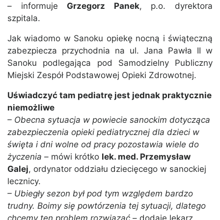
–
informuje
Grzegorz Panek
, p.o. dyrektora
szpitala.
Jak wiadomo w Sanoku opiekę nocną i świąteczną
zabezpiecza przychodnia na ul. Jana Pawła II w
Sanoku podlegająca pod Samodzielny Publiczny
Miejski Zespół Podstawowej Opieki Zdrowotnej.
Uświadczyć tam pediatrę jest jednak praktycznie
niemożliwe
– Obecna sytuacja w powiecie sanockim dotycząca
zabezpieczenia opieki pediatrycznej dla dzieci w
święta i dni wolne od pracy pozostawia wiele do
życzenia –
mówi krótko
lek. med. Przemysław
Galej
, ordynator oddziału dziecięcego w sanockiej
lecznicy.
– Ubiegły sezon był pod tym względem bardzo
trudny. Boimy się powtórzenia tej sytuacji, dlatego
chcemy ten problem rozwiązać
– dodaje lekarz.