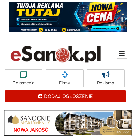
Ogłoszenia
Firmy
Reklama
DODAJ OGŁOSZENIE