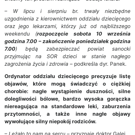
– W lipcu i sierpniu br. trwały niezbędne
uzgodnienia z kierownictwem oddziału dziecięcego
oraz jego lekarzami, którzy już od najbliższego
weekendu (
rozpoczęcie sobota 10 września
godzina 7.00 – zakończenie poniedziałek godzina
7.00
) będą zabezpieczać powiat sanocki
przyjmując na SOR dzieci w stanie nagłego
zagrożenia życia i zdrowia –
podkreśla dyr. Panek.
Ordynator oddziału dziecięcego precyzuje listę
objawów, które mogą świadczyć o ciężkiej
chorobie: nagłe wystąpienie duszności, silne
dolegliwości bólowe, bardzo wysoka gorączka
niereagująca na standardowe leki, zaburzenia
przytomności, a także inne nagłe objawy
wywołujące silny niepokój rodziców.
– Leżało to nam na sercu –
przyznaje doktor Galej.