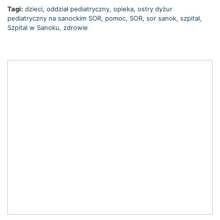
Tagi:
dzieci
,
oddział pediatryczny
,
opieka
,
ostry dyżur
pediatryczny na sanockim SOR
,
pomoc
,
SOR
,
sor sanok
,
szpital
,
Szpital w Sanoku
,
zdrowie