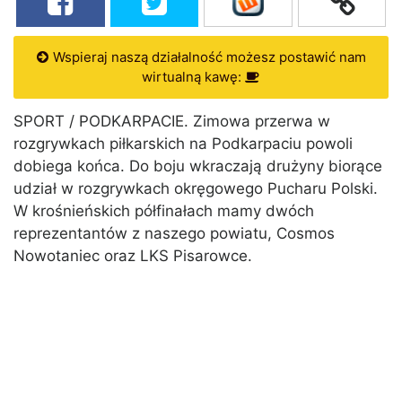
Wspieraj naszą działalność możesz postawić nam
wirtualną kawę:
SPORT / PODKARPACIE. Zimowa przerwa w
rozgrywkach piłkarskich na Podkarpaciu powoli
dobiega końca. Do boju wkraczają drużyny biorące
udział w rozgrywkach okręgowego Pucharu Polski.
W krośnieńskich półfinałach mamy dwóch
reprezentantów z naszego powiatu, Cosmos
Nowotaniec oraz LKS Pisarowce.