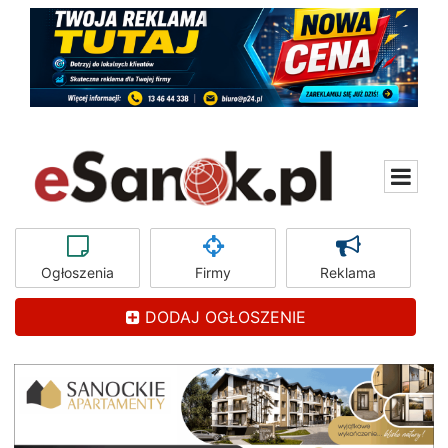
Ogłoszenia
Firmy
Reklama
DODAJ OGŁOSZENIE