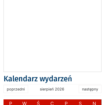
Kalendarz wydarzeń
poprzedni
sierpień 2026
następny
P
W
Ś
C
P
S
N