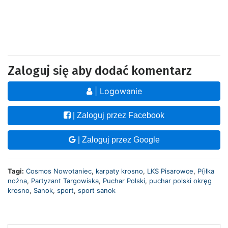
Zaloguj się aby dodać komentarz
| Logowanie
| Zaloguj przez Facebook
| Zaloguj przez Google
Tagi:
Cosmos Nowotaniec
,
karpaty krosno
,
LKS Pisarowce
,
P{iłka
nożna
,
Partyzant Targowiska
,
Puchar Polski
,
puchar polski okręg
krosno
,
Sanok
,
sport
,
sport sanok