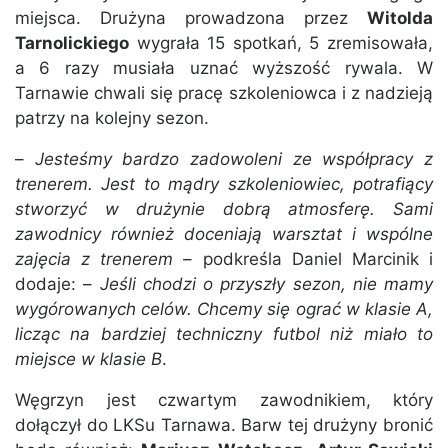
miejsca. Drużyna prowadzona przez
Witolda
Tarnolickiego
wygrała 15 spotkań, 5 zremisowała,
a 6 razy musiała uznać wyższość rywala. W
Tarnawie chwali się pracę szkoleniowca i z nadzieją
patrzy na kolejny sezon.
–
Jesteśmy bardzo zadowoleni ze współpracy z
trenerem. Jest to mądry szkoleniowiec, potrafiący
stworzyć w drużynie dobrą atmosferę. Sami
zawodnicy również doceniają warsztat i wspólne
zajęcia z trenerem
– podkreśla Daniel Marcinik i
dodaje: –
Jeśli chodzi o przyszły sezon, nie mamy
wygórowanych celów. Chcemy się ograć w klasie A,
licząc na bardziej techniczny futbol niż miało to
miejsce w klasie B
.
Węgrzyn jest czwartym zawodnikiem, który
dołączył do LKSu Tarnawa. Barw tej drużyny bronić