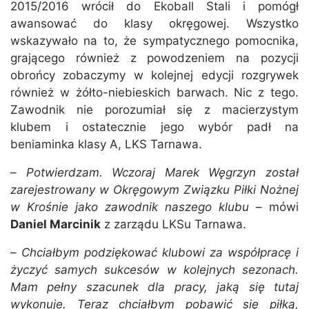
2015/2016 wrócił do Ekoball Stali i pomógł
awansować do klasy okręgowej. Wszystko
wskazywało na to, że sympatycznego pomocnika,
grającego również z powodzeniem na pozycji
obrońcy zobaczymy w kolejnej edycji rozgrywek
również w żółto-niebieskich barwach. Nic z tego.
Zawodnik nie porozumiał się z macierzystym
klubem i ostatecznie jego wybór padł na
beniaminka klasy A, LKS Tarnawa.
–
Potwierdzam. Wczoraj Marek Węgrzyn został
zarejestrowany w Okręgowym Związku Piłki Nożnej
w Krośnie jako zawodnik naszego klubu
– mówi
Daniel Marcinik
z zarządu LKSu Tarnawa.
–
Chciałbym podziękować klubowi za współpracę i
życzyć samych sukcesów w kolejnych sezonach.
Mam pełny szacunek dla pracy, jaką się tutaj
wykonuje. Teraz chciałbym pobawić się piłką,