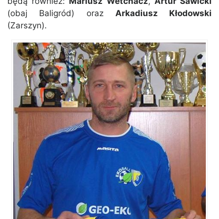
będą również:
Mariusz Wetchacz
,
Artur Sawicki
(obaj Baligród) oraz
Arkadiusz Kłodowski
(Zarszyn).