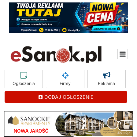
Ogłoszenia
Firmy
Reklama
DODAJ OGŁOSZENIE