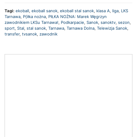
Tagi:
ekoball
,
ekoball sanok
,
ekoball stal sanok
,
klasa A
,
liga
,
LKS
Tarnawa
,
P{iłka nożna
,
PIŁKA NOŻNA: Marek Węgrzyn
zawodnikiem LKSu Tarnawa!
,
Podkarpacie
,
Sanok
,
sanoktv
,
sezon
,
sport
,
Stal
,
stal sanok
,
Tarnawa
,
Tarnawa Dolna
,
Telewizja Sanok
,
transfer
,
tvsanok
,
zawodnik