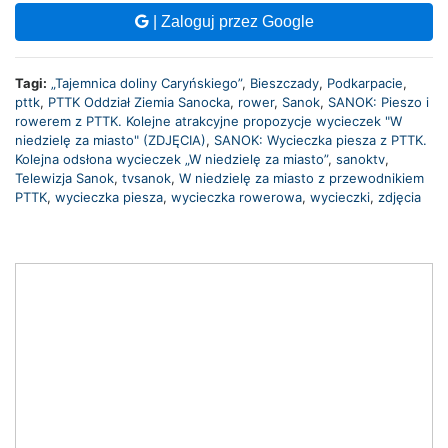
| Zaloguj przez Google
Tagi:
„Tajemnica doliny Caryńskiego”
,
Bieszczady
,
Podkarpacie
,
pttk
,
PTTK Oddział Ziemia Sanocka
,
rower
,
Sanok
,
SANOK: Pieszo i
rowerem z PTTK. Kolejne atrakcyjne propozycje wycieczek "W
niedzielę za miasto" (ZDJĘCIA)
,
SANOK: Wycieczka piesza z PTTK.
Kolejna odsłona wycieczek „W niedzielę za miasto”
,
sanoktv
,
Telewizja Sanok
,
tvsanok
,
W niedzielę za miasto z przewodnikiem
PTTK
,
wycieczka piesza
,
wycieczka rowerowa
,
wycieczki
,
zdjęcia