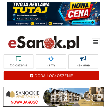
Ogłoszenia
Firmy
Reklama
DODAJ OGŁOSZENIE