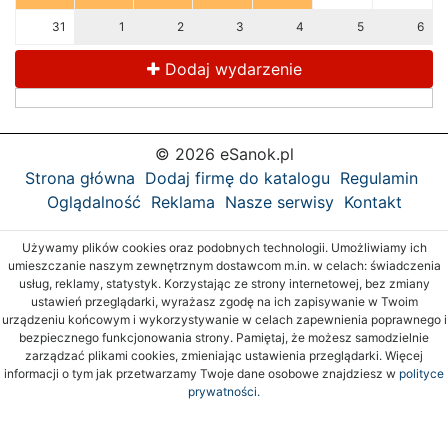
31
1
2
3
4
5
6
Dodaj wydarzenie
© 2026 eSanok.pl
Strona główna
Dodaj firmę do katalogu
Regulamin
Oglądalność
Reklama
Nasze serwisy
Kontakt
Używamy plików cookies oraz podobnych technologii. Umożliwiamy ich
umieszczanie naszym zewnętrznym dostawcom m.in. w celach: świadczenia
usług, reklamy, statystyk. Korzystając ze strony internetowej, bez zmiany
ustawień przeglądarki, wyrażasz zgodę na ich zapisywanie w Twoim
urządzeniu końcowym i wykorzystywanie w celach zapewnienia poprawnego i
bezpiecznego funkcjonowania strony. Pamiętaj, że możesz samodzielnie
zarządzać plikami cookies, zmieniając ustawienia przeglądarki. Więcej
informacji o tym jak przetwarzamy Twoje dane osobowe znajdziesz w
polityce
prywatności.