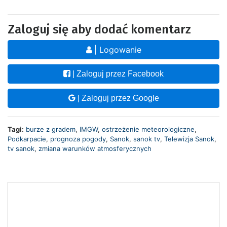
Zaloguj się aby dodać komentarz
| Logowanie
| Zaloguj przez Facebook
| Zaloguj przez Google
Tagi:
burze z gradem
,
IMGW
,
ostrzeżenie meteorologiczne
,
Podkarpacie
,
prognoza pogody
,
Sanok
,
sanok tv
,
Telewizja Sanok
,
tv sanok
,
zmiana warunków atmosferycznych