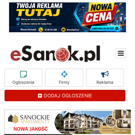
Ogłoszenia
Firmy
Reklama
DODAJ OGŁOSZENIE