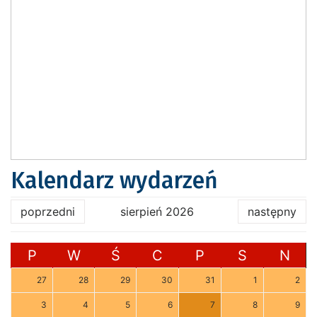
Kalendarz wydarzeń
poprzedni
sierpień 2026
następny
P
W
Ś
C
P
S
N
27
28
29
30
31
1
2
3
4
5
6
7
8
9