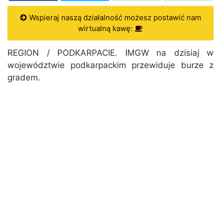
Wspieraj naszą działalność możesz postawić nam
wirtualną kawę:
REGION / PODKARPACIE. IMGW na dzisiaj w
województwie podkarpackim przewiduje burze z
gradem.