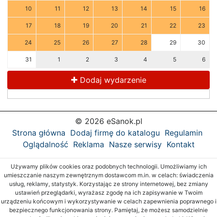
10
11
12
13
14
15
16
17
18
19
20
21
22
23
24
25
26
27
28
29
30
31
1
2
3
4
5
6
Dodaj wydarzenie
© 2026 eSanok.pl
Strona główna
Dodaj firmę do katalogu
Regulamin
Oglądalność
Reklama
Nasze serwisy
Kontakt
Używamy plików cookies oraz podobnych technologii. Umożliwiamy ich
umieszczanie naszym zewnętrznym dostawcom m.in. w celach: świadczenia
usług, reklamy, statystyk. Korzystając ze strony internetowej, bez zmiany
ustawień przeglądarki, wyrażasz zgodę na ich zapisywanie w Twoim
urządzeniu końcowym i wykorzystywanie w celach zapewnienia poprawnego i
bezpiecznego funkcjonowania strony. Pamiętaj, że możesz samodzielnie