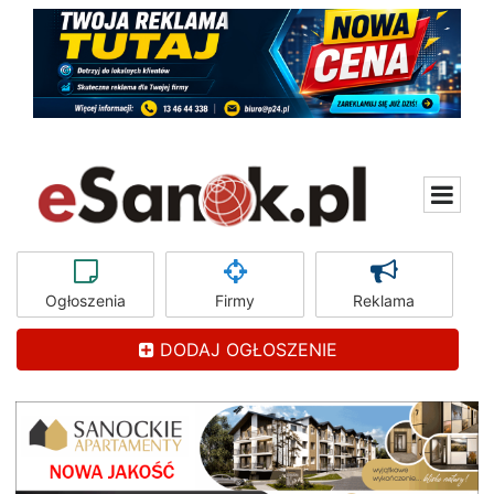
Ogłoszenia
Firmy
Reklama
DODAJ OGŁOSZENIE