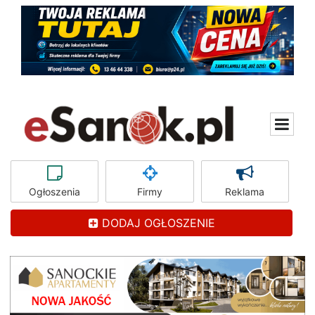
Ogłoszenia
Firmy
Reklama
DODAJ OGŁOSZENIE