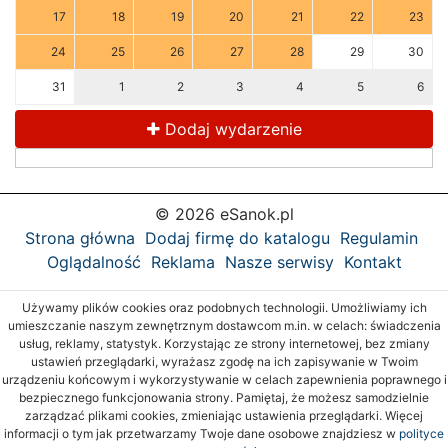
17
18
19
20
21
22
23
24
25
26
27
28
29
30
31
1
2
3
4
5
6
Dodaj wydarzenie
© 2026 eSanok.pl
Strona główna
Dodaj firmę do katalogu
Regulamin
Oglądalność
Reklama
Nasze serwisy
Kontakt
Używamy plików cookies oraz podobnych technologii. Umożliwiamy ich
umieszczanie naszym zewnętrznym dostawcom m.in. w celach: świadczenia
usług, reklamy, statystyk. Korzystając ze strony internetowej, bez zmiany
ustawień przeglądarki, wyrażasz zgodę na ich zapisywanie w Twoim
urządzeniu końcowym i wykorzystywanie w celach zapewnienia poprawnego i
bezpiecznego funkcjonowania strony. Pamiętaj, że możesz samodzielnie
zarządzać plikami cookies, zmieniając ustawienia przeglądarki. Więcej
informacji o tym jak przetwarzamy Twoje dane osobowe znajdziesz w
polityce