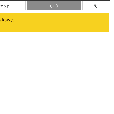
op.pl
0
ą kawę.