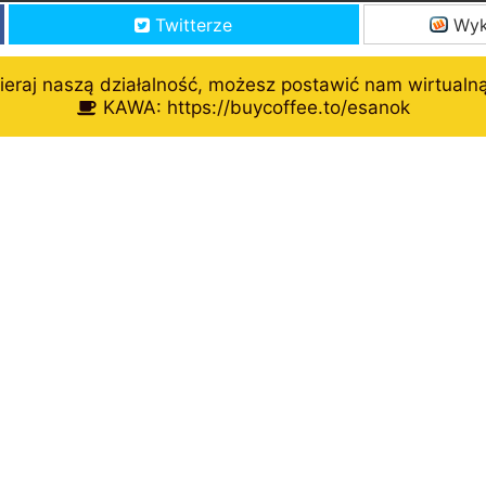
Twitterze
Wyk
eraj naszą działalność, możesz postawić nam wirtualn
KAWA: https://buycoffee.to/esanok