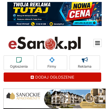
Ogłoszenia
Firmy
Reklama
DODAJ OGŁOSZENIE