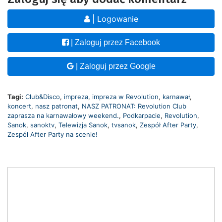
| Logowanie
| Zaloguj przez Facebook
| Zaloguj przez Google
Tagi:
Club&Disco
,
impreza
,
impreza w Revolution
,
karnawał
,
koncert
,
nasz patronat
,
NASZ PATRONAT: Revolution Club
zaprasza na karnawałowy weekend.
,
Podkarpacie
,
Revolution
,
Sanok
,
sanoktv
,
Telewizja Sanok
,
tvsanok
,
Zespół After Party
,
Zespół After Party na scenie!