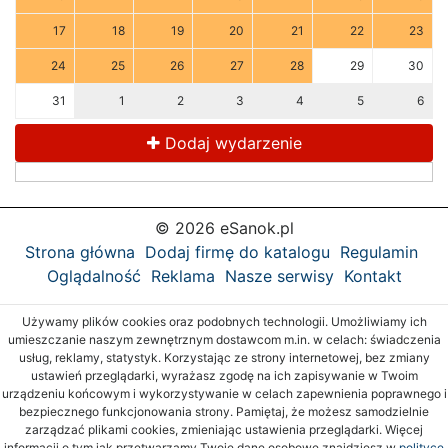
17
18
19
20
21
22
23
24
25
26
27
28
29
30
31
1
2
3
4
5
6
Dodaj wydarzenie
© 2026 eSanok.pl
Strona główna
Dodaj firmę do katalogu
Regulamin
Oglądalność
Reklama
Nasze serwisy
Kontakt
Używamy plików cookies oraz podobnych technologii. Umożliwiamy ich
umieszczanie naszym zewnętrznym dostawcom m.in. w celach: świadczenia
usług, reklamy, statystyk. Korzystając ze strony internetowej, bez zmiany
ustawień przeglądarki, wyrażasz zgodę na ich zapisywanie w Twoim
urządzeniu końcowym i wykorzystywanie w celach zapewnienia poprawnego i
bezpiecznego funkcjonowania strony. Pamiętaj, że możesz samodzielnie
zarządzać plikami cookies, zmieniając ustawienia przeglądarki. Więcej
informacji o tym jak przetwarzamy Twoje dane osobowe znajdziesz w
polityce