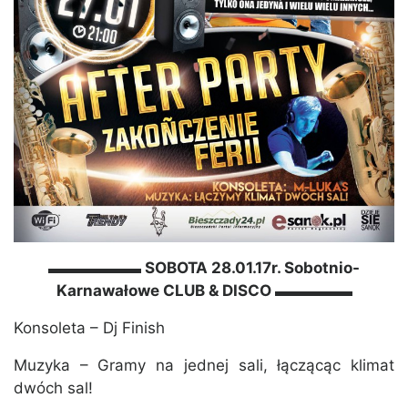
▬▬▬▬▬▬ SOBOTA 28.01.17r. Sobotnio-
Karnawałowe CLUB & DISCO ▬▬▬▬▬
Konsoleta – Dj Finish
Muzyka – Gramy na jednej sali, łączącąc klimat
dwóch sal!