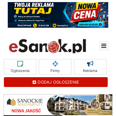
Ogłoszenia
Firmy
Reklama
DODAJ OGŁOSZENIE