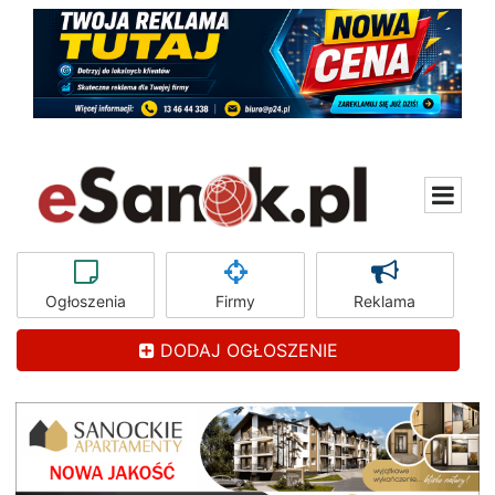
Ogłoszenia
Firmy
Reklama
DODAJ OGŁOSZENIE