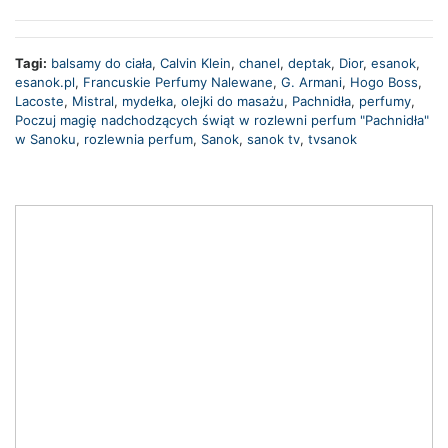
Tagi:
balsamy do ciała
,
Calvin Klein
,
chanel
,
deptak
,
Dior
,
esanok
,
esanok.pl
,
Francuskie Perfumy Nalewane
,
G. Armani
,
Hogo Boss
,
Lacoste
,
Mistral
,
mydełka
,
olejki do masażu
,
Pachnidła
,
perfumy
,
Poczuj magię nadchodzących świąt w rozlewni perfum "Pachnidła"
w Sanoku
,
rozlewnia perfum
,
Sanok
,
sanok tv
,
tvsanok