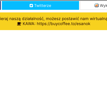
Twitterze
Wyk
eraj naszą działalność, możesz postawić nam wirtualn
KAWA: https://buycoffee.to/esanok