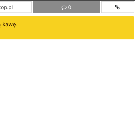
op.pl
0
ą kawę.