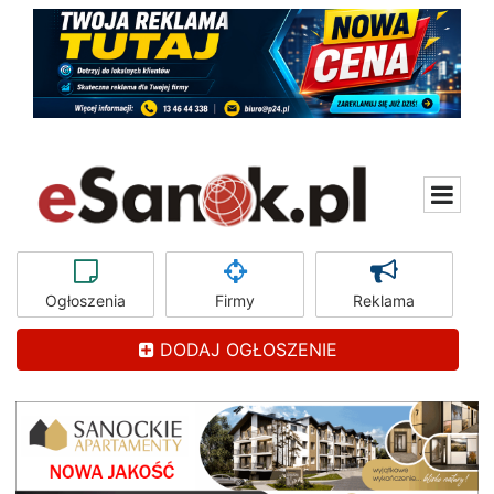
Ogłoszenia
Firmy
Reklama
DODAJ OGŁOSZENIE