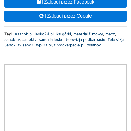
| Zaloguj przez Facebook
| Zaloguj przez Google
Tagi:
esanok.pl
,
lesko24.pl
,
lks górki
,
materiał filmowy
,
mecz
,
sanok tv
,
sanoktv
,
sanovia lesko
,
telewizja podkarpacie
,
Telewizja
Sanok
,
tv sanok
,
tvpiłka.pl
,
tvPodkarpacie.pl
,
tvsanok