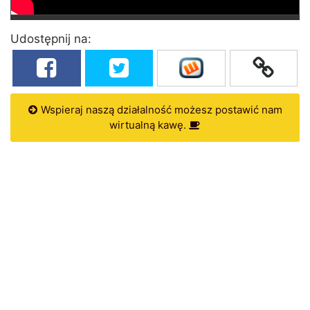
Udostępnij na:
Wspieraj naszą działalność możesz postawić nam
wirtualną kawę.