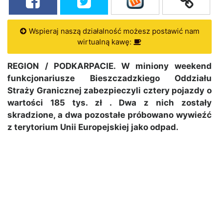
Wspieraj naszą działalność możesz postawić nam
wirtualną kawę:
REGION / PODKARPACIE. W miniony weekend
funkcjonariusze Bieszczadzkiego Oddziału
Straży Granicznej zabezpieczyli cztery pojazdy o
wartości 185 tys. zł . Dwa z nich zostały
skradzione, a dwa pozostałe próbowano wywieźć
z terytorium Unii Europejskiej jako odpad.