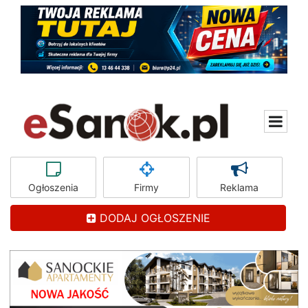
Ogłoszenia
Firmy
Reklama
DODAJ OGŁOSZENIE