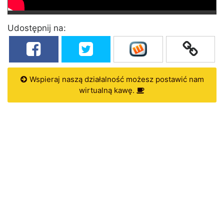
Udostępnij na:
Wspieraj naszą działalność możesz postawić nam
wirtualną kawę.