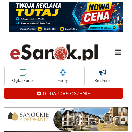
Ogłoszenia
Firmy
Reklama
DODAJ OGŁOSZENIE