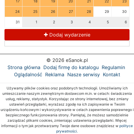
17
18
19
20
21
22
23
24
25
26
27
28
29
30
31
1
2
3
4
5
6
Dodaj wydarzenie
© 2026 eSanok.pl
Strona główna
Dodaj firmę do katalogu
Regulamin
Oglądalność
Reklama
Nasze serwisy
Kontakt
Używamy plików cookies oraz podobnych technologii. Umożliwiamy ich
umieszczanie naszym zewnętrznym dostawcom m.in. w celach: świadczenia
usług, reklamy, statystyk. Korzystając ze strony internetowej, bez zmiany
ustawień przeglądarki, wyrażasz zgodę na ich zapisywanie w Twoim
urządzeniu końcowym i wykorzystywanie w celach zapewnienia poprawnego i
bezpiecznego funkcjonowania strony. Pamiętaj, że możesz samodzielnie
zarządzać plikami cookies, zmieniając ustawienia przeglądarki. Więcej
informacji o tym jak przetwarzamy Twoje dane osobowe znajdziesz w
polityce
prywatności.