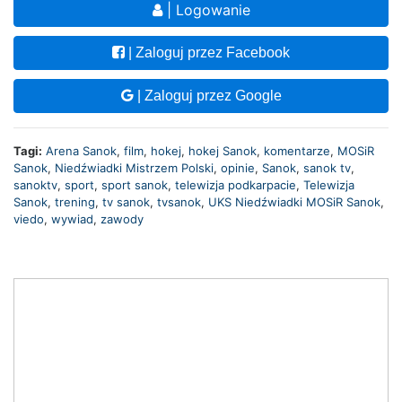
| Logowanie
| Zaloguj przez Facebook
| Zaloguj przez Google
Tagi:
Arena Sanok
,
film
,
hokej
,
hokej Sanok
,
komentarze
,
MOSiR
Sanok
,
Niedźwiadki Mistrzem Polski
,
opinie
,
Sanok
,
sanok tv
,
sanoktv
,
sport
,
sport sanok
,
telewizja podkarpacie
,
Telewizja
Sanok
,
trening
,
tv sanok
,
tvsanok
,
UKS Niedźwiadki MOSiR Sanok
,
viedo
,
wywiad
,
zawody