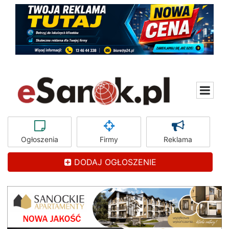
Ogłoszenia
Firmy
Reklama
DODAJ OGŁOSZENIE