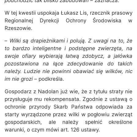
podchodzić tak blisko zabudowań
– zaznacza.
W tej kwestii uspokaja Łukasz Lis, rzecznik prasowy
Regionalnej Dyrekcji Ochrony Środowiska w
Rzeszowie.
–
Wilki są drapieżnikami i polują. Z uwagi na to, że
to bardzo inteligentne i podstępne zwierzęta, na
swoje ofiary wybierają łatwą zdobycz, a jałówka
pozostawiona na łące zdecydowanie do takich
należy. Ludzie nie powinni obawiać się wilków, nic
im nie grozi
– podkreśla.
Gospodarz z Nadolan już wie, że z tytułu straty nie
przysługuje mu rekompensata. Zgodnie z ustawą o
ochronie przyrody Skarb Państwa odpowiada za
starty wyrządzone przez wilki w pogłowiu zwierząt
gospodarskich, ale należy spełnić określone
warunki, o czym mówi art. 126 ustawy.