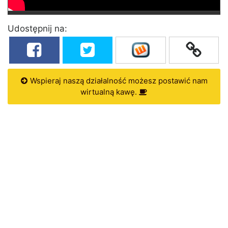
Udostępnij na:
Wspieraj naszą działalność możesz postawić nam
wirtualną kawę.