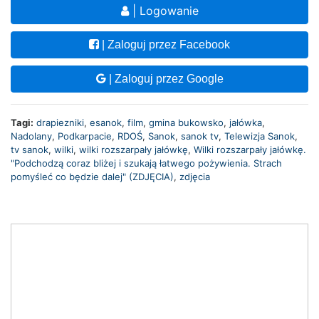
| Logowanie
| Zaloguj przez Facebook
| Zaloguj przez Google
Tagi:
drapiezniki
,
esanok
,
film
,
gmina bukowsko
,
jałówka
,
Nadolany
,
Podkarpacie
,
RDOŚ
,
Sanok
,
sanok tv
,
Telewizja Sanok
,
tv sanok
,
wilki
,
wilki rozszarpały jałówkę
,
Wilki rozszarpały jałówkę.
"Podchodzą coraz bliżej i szukają łatwego pożywienia. Strach
pomyśleć co będzie dalej" (ZDJĘCIA)
,
zdjęcia