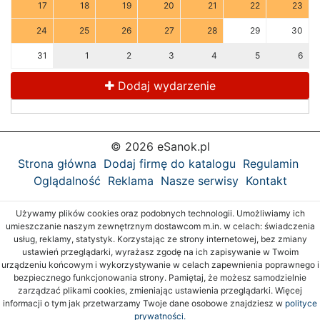
17
18
19
20
21
22
23
24
25
26
27
28
29
30
31
1
2
3
4
5
6
Dodaj wydarzenie
© 2026 eSanok.pl
Strona główna
Dodaj firmę do katalogu
Regulamin
Oglądalność
Reklama
Nasze serwisy
Kontakt
Używamy plików cookies oraz podobnych technologii. Umożliwiamy ich
umieszczanie naszym zewnętrznym dostawcom m.in. w celach: świadczenia
usług, reklamy, statystyk. Korzystając ze strony internetowej, bez zmiany
ustawień przeglądarki, wyrażasz zgodę na ich zapisywanie w Twoim
urządzeniu końcowym i wykorzystywanie w celach zapewnienia poprawnego i
bezpiecznego funkcjonowania strony. Pamiętaj, że możesz samodzielnie
zarządzać plikami cookies, zmieniając ustawienia przeglądarki. Więcej
informacji o tym jak przetwarzamy Twoje dane osobowe znajdziesz w
polityce
prywatności.