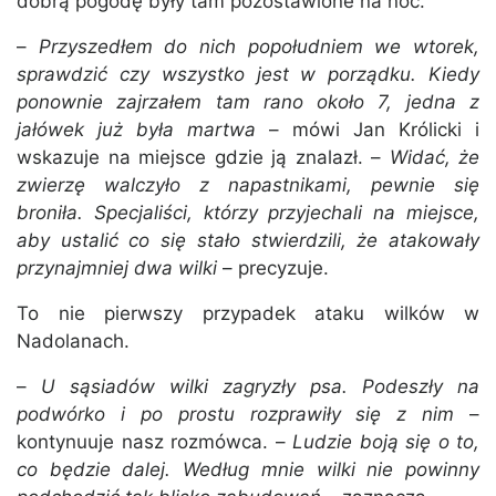
dobrą pogodę były tam pozostawione na noc.
–
Przyszedłem do nich popołudniem we wtorek,
sprawdzić czy wszystko jest w porządku. Kiedy
ponownie zajrzałem tam rano około 7, jedna z
jałówek już była martwa
– mówi Jan Królicki i
wskazuje na miejsce gdzie ją znalazł. –
Widać, że
zwierzę walczyło z napastnikami, pewnie się
broniła. Specjaliści, którzy przyjechali na miejsce,
aby ustalić co się stało stwierdzili, że atakowały
przynajmniej dwa wilki
– precyzuje.
To nie pierwszy przypadek ataku wilków w
Nadolanach.
–
U sąsiadów wilki zagryzły psa. Podeszły na
podwórko i po prostu rozprawiły się z nim
–
kontynuuje nasz rozmówca. –
Ludzie boją się o to,
co będzie dalej. Według mnie wilki nie powinny