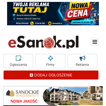
Ogłoszenia
Firmy
Reklama
DODAJ OGŁOSZENIE