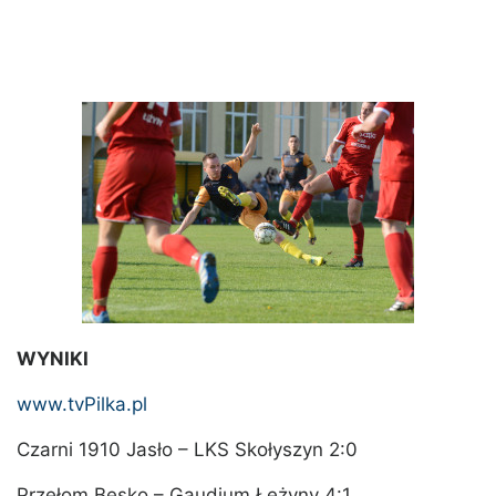
WYNIKI
www.tvPilka.pl
Czarni 1910 Jasło – LKS Skołyszyn 2:0
Przełom Besko – Gaudium Łężyny 4:1