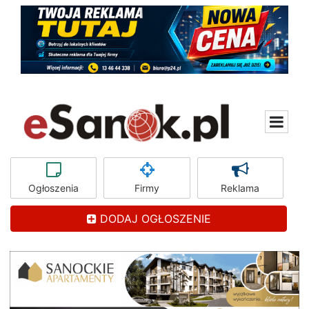
Ogłoszenia
Firmy
Reklama
DODAJ OGŁOSZENIE