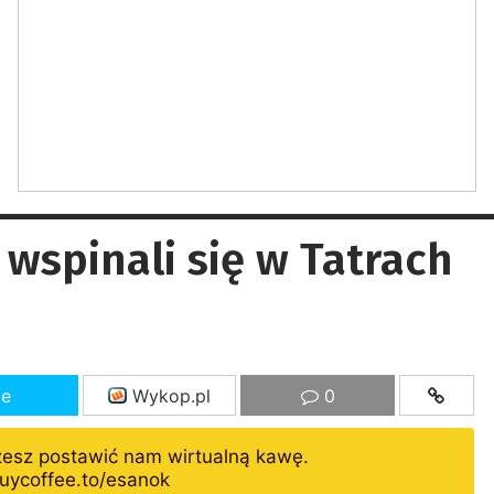
wspinali się w Tatrach
ze
Wykop.pl
0
żesz postawić nam wirtualną kawę.
uycoffee.to/esanok