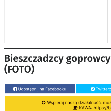
Bieszczadzcy goprowcy 
(FOTO)
Udostępnij na Facebooku
Twitter
Wspieraj naszą działalność, mo
KAWA: https://b