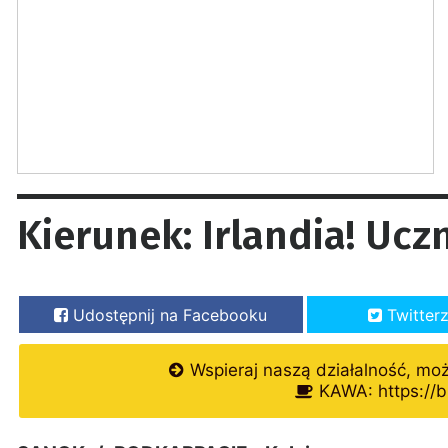
Kierunek: Irlandia! Uc
Udostępnij na Facebooku
Twitter
Wspieraj naszą działalność, mo
KAWA: https://b