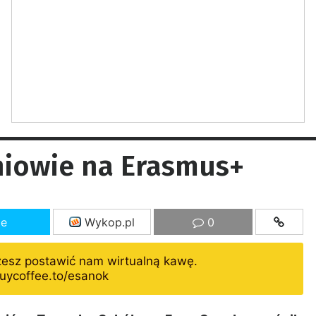
zniowie na Erasmus+
ze
Wykop.pl
0
żesz postawić nam wirtualną kawę.
uycoffee.to/esanok