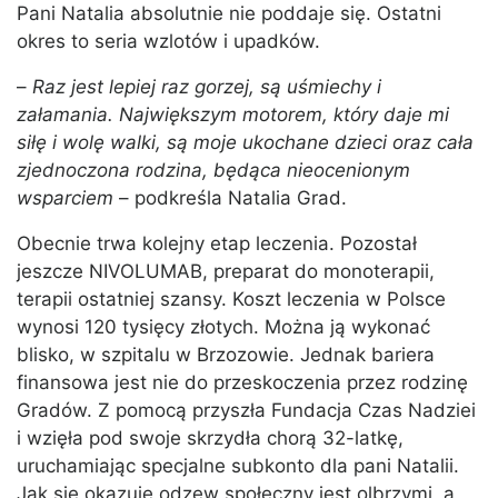
Pani Natalia absolutnie nie poddaje się. Ostatni
okres to seria wzlotów i upadków.
–
Raz jest lepiej raz gorzej, są uśmiechy i
załamania. Największym motorem, który daje mi
siłę i wolę walki, są moje ukochane dzieci oraz cała
zjednoczona rodzina, będąca nieocenionym
wsparciem
– podkreśla Natalia Grad.
Obecnie trwa kolejny etap leczenia. Pozostał
jeszcze NIVOLUMAB, preparat do monoterapii,
terapii ostatniej szansy. Koszt leczenia w Polsce
wynosi 120 tysięcy złotych. Można ją wykonać
blisko, w szpitalu w Brzozowie. Jednak bariera
finansowa jest nie do przeskoczenia przez rodzinę
Gradów. Z pomocą przyszła Fundacja Czas Nadziei
i wzięła pod swoje skrzydła chorą 32-latkę,
uruchamiając specjalne subkonto dla pani Natalii.
Jak się okazuje odzew społeczny jest olbrzymi, a