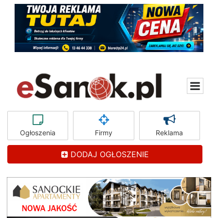
Ogłoszenia
Firmy
Reklama
DODAJ OGŁOSZENIE