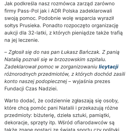
Jak podkreśla nasz rozmówca zarząd zarówno
firmy Pass-Pol jak i ADR Polska zadeklarowali
swoją pomoc. Podobnie wolę wsparcia wyraził
sołtys Prusieka. Ponadto rozpoczęto organizację
aukcji dla 32-latki, z których pieniądze także trafią
na jej leczenie.
–
Zgłosił się do nas pan Łukasz Bańczak. Z panią
Natalią poznali się w brzozowskim szpitalu.
Zadeklarował pomoc w zorganizowaniu
licytacji
różnorodnych przedmiotów, z których dochód zasili
konto naszej podopiecznej
– wyjaśnia prezes
Fundacji Czas Nadziei.
Warto dodać, że codziennie zgłaszają się osoby,
które chcą pomóc pani Natalii i przekazują różne
przedmioty: biżuterię, dzieła sztuki, pamiątki,
dekoracje, sprzęty itp. Wśród ofiarodawców są
także znane postaci ze świata sportu czy polityki.