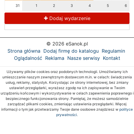
31
1
2
3
4
5
6
Dodaj wydarzenie
© 2026 eSanok.pl
Strona główna
Dodaj firmę do katalogu
Regulamin
Oglądalność
Reklama
Nasze serwisy
Kontakt
Używamy plików cookies oraz podobnych technologii. Umożliwiamy ich
umieszczanie naszym zewnętrznym dostawcom m.in. w celach: świadczenia
usług, reklamy, statystyk. Korzystając ze strony internetowej, bez zmiany
ustawień przeglądarki, wyrażasz zgodę na ich zapisywanie w Twoim
urządzeniu końcowym i wykorzystywanie w celach zapewnienia poprawnego i
bezpiecznego funkcjonowania strony. Pamiętaj, że możesz samodzielnie
zarządzać plikami cookies, zmieniając ustawienia przeglądarki. Więcej
informacji o tym jak przetwarzamy Twoje dane osobowe znajdziesz w
polityce
prywatności.