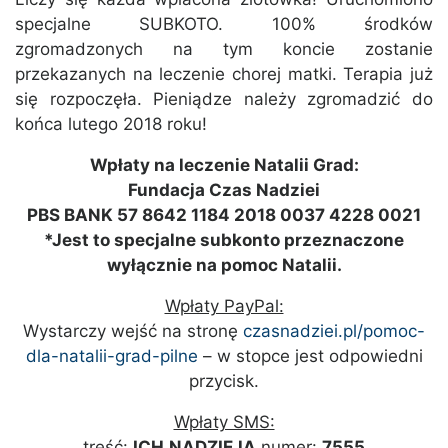
specjalne SUBKOTO. 100% środków
zgromadzonych na tym koncie zostanie
przekazanych na leczenie chorej matki. Terapia już
się rozpoczęła. Pieniądze należy zgromadzić do
końca lutego 2018 roku!
Wpłaty na leczenie Natalii Grad:
Fundacja Czas Nadziei
PBS BANK 57 8642 1184 2018 0037 4228 0021
*Jest to specjalne subkonto przeznaczone
wyłącznie na pomoc Natalii.
Wpłaty PayPal:
Wystarczy wejść na stronę
czasnadziei.pl/pomoc-
dla-natalii-grad-pilne
– w stopce jest odpowiedni
przycisk.
Wpłaty SMS:
treść:
ICH.NADZIEJA
numer:
7555