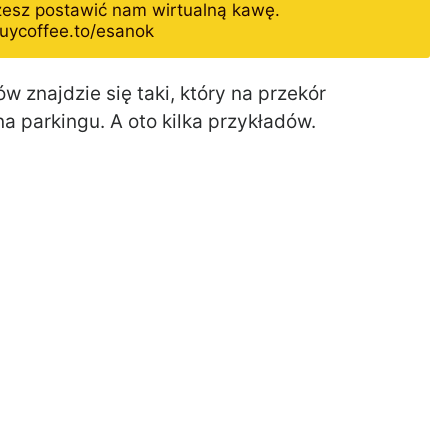
żesz postawić nam wirtualną kawę.
uycoffee.to/esanok
znajdzie się taki, który na przekór
a parkingu. A oto kilka przykładów.