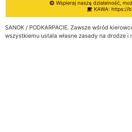
Wspieraj naszą działalność, mo
KAWA: https://b
SANOK / PODKARPACIE. Zawsze wśród kierowców 
wszystkiemu ustala własne zasady na drodze i n