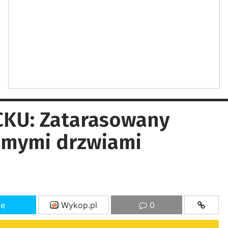
KU: Zatarasowany
samymi drzwiami
ze
Wykop.pl
0