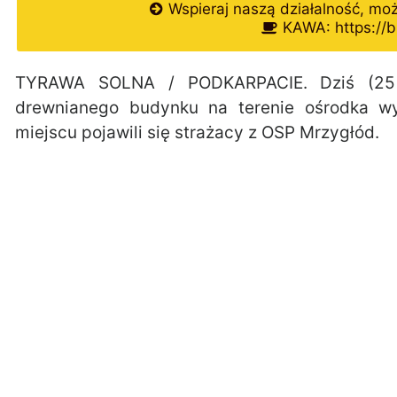
Wspieraj naszą działalność, mo
KAWA: https://b
TYRAWA SOLNA / PODKARPACIE. Dziś (25 
drewnianego budynku na terenie ośrodka w
miejscu pojawili się strażacy z OSP Mrzygłód.