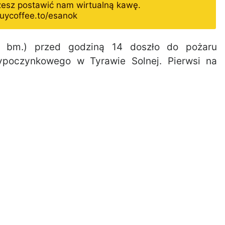
żesz postawić nam wirtualną kawę.
uycoffee.to/esanok
bm.) przed godziną 14 doszło do pożaru
ypoczynkowego w Tyrawie Solnej. Pierwsi na