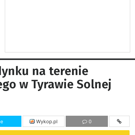
ynku na terenie
go w Tyrawie Solnej
ze
Wykop.pl
0