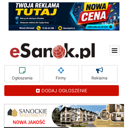
Ogłoszenia
Firmy
Reklama
DODAJ OGŁOSZENIE