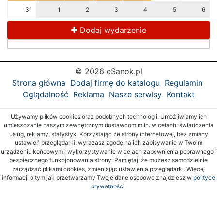
31
1
2
3
4
5
6
Dodaj wydarzenie
© 2026 eSanok.pl
Strona główna
Dodaj firmę do katalogu
Regulamin
Oglądalność
Reklama
Nasze serwisy
Kontakt
Używamy plików cookies oraz podobnych technologii. Umożliwiamy ich
umieszczanie naszym zewnętrznym dostawcom m.in. w celach: świadczenia
usług, reklamy, statystyk. Korzystając ze strony internetowej, bez zmiany
ustawień przeglądarki, wyrażasz zgodę na ich zapisywanie w Twoim
urządzeniu końcowym i wykorzystywanie w celach zapewnienia poprawnego i
bezpiecznego funkcjonowania strony. Pamiętaj, że możesz samodzielnie
zarządzać plikami cookies, zmieniając ustawienia przeglądarki. Więcej
informacji o tym jak przetwarzamy Twoje dane osobowe znajdziesz w
polityce
prywatności.