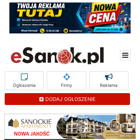
Ogłoszenia
Firmy
Reklama
DODAJ OGŁOSZENIE