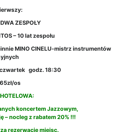
pierwszy:
– DWA ZESPOŁY
TOS – 10 lat zespołu
innie MINO CINELU-mistrz instrumentów
syjnych
. czwartek godz. 18:30
 65zł/os
 HOTELOWA:
wanych koncertem Jazzowym,
 – nocleg z rabatem 20% !!!
zą rezerwację miejsc.