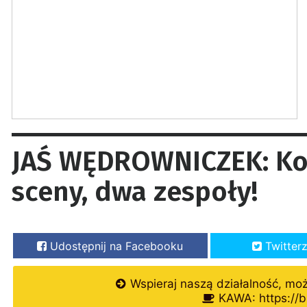
JAŚ WĘDROWNICZEK: Kon
sceny, dwa zespoły!
Udostępnij na Facebooku
Twitter
Wspieraj naszą działalność, mo
KAWA: https://b