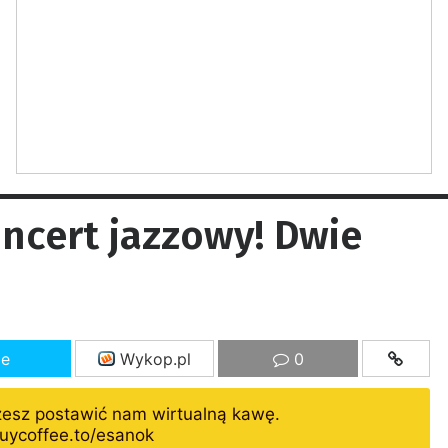
cert jazzowy! Dwie
ze
Wykop.pl
0
żesz postawić nam wirtualną kawę.
uycoffee.to/esanok