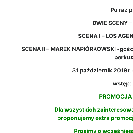
Po raz 
DWIE SCENY 
SCENA I – LOS AGEN
SCENA II – MAREK NAPIÓRKOWSKI -gośc
perku
31 październik 2019r
wstęp:
PROMOCJA
Dla wszystkich zaintereso
proponujemy extra promocję
Prosimy o wcześniejs