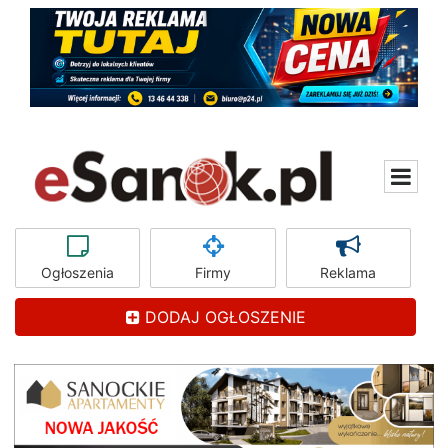
Ogłoszenia
Firmy
Reklama
DODAJ OGŁOSZENIE