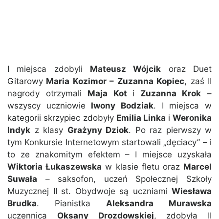
I miejsca zdobyli
Mateusz Wójcik
oraz Duet
Gitarowy
Maria Kozimor – Zuzanna Kopiec
, zaś II
nagrody otrzymali
Maja Kot
i
Zuzanna Krok
–
wszyscy uczniowie
Iwony Bodziak
. I miejsca w
kategorii skrzypiec zdobyły
Emilia Linka
i
Weronika
Indyk
z klasy
Grażyny Dziok
. Po raz pierwszy w
tym Konkursie Internetowym startowali „dęciacy” – i
to ze znakomitym efektem – I miejsce uzyskała
Wiktoria Łukaszewska
w klasie fletu oraz
Marcel
Suwała
– saksofon, uczeń Społecznej Szkoły
Muzycznej II st. Obydwoje są uczniami
Wiesława
Brudka
. Pianistka
Aleksandra Murawska
uczennica
Oksany Drozdowskiej
, zdobyła II