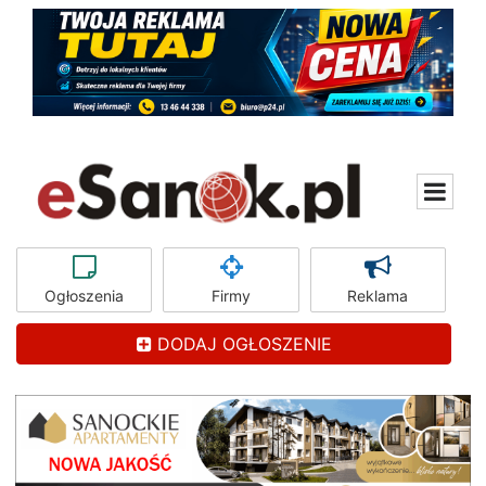
Ogłoszenia
Firmy
Reklama
DODAJ OGŁOSZENIE